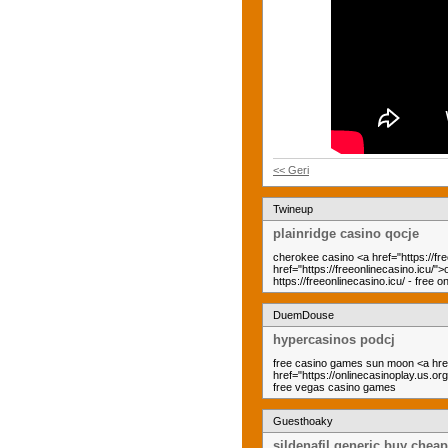
<< Geri
Twineup
plainridge casino qocje
cherokee casino <a href="https://fre
href="https://freeonlinecasino.icu/">
https://freeonlinecasino.icu/ - free o
DuemDouse
hypercasinos podcj
free casino games sun moon <a href=
href="https://onlinecasinoplay.us.org
free vegas casino games
Guesthoaky
sildenafil generic buy cheap