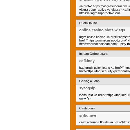
<a href=" https://viagrasuperactive.i
viagra super active vs viagra - <a h
https://viagrasuperactive.icu/
DuemDouse
online casino slots wleqs
mgm online casino <a href="https:/
href="https://onlinecasinodd.com/">
https://onlinecasinodd.com/ - play 
Instant Online Loans
cdfkfnqy
bad credit quick loans <a href="http
href=https://fnq.security>personal 
Getting A Loan
syzoqslp
loans fast <a href="https://fnq.secu
only</a>
Cash Loan
srjbqmwr
cash advance florida <a href="https: