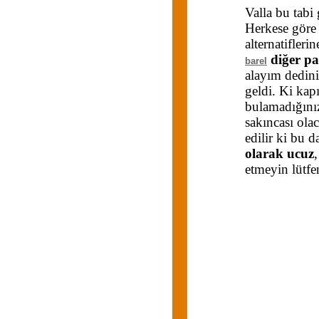
Valla bu tabi
Herkese göre
alternatifleri
diğer par
barel
alayım dedini
geldi. Ki kap
bulamadığınız 
sakıncası olac
edilir ki bu 
olarak ucuz
etmeyin lütfe