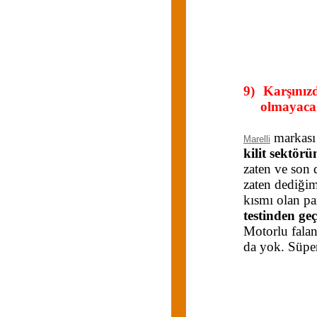
9)
Karşınız
olmayaca
markas
Marelli
kilit sektörü
zaten ve son 
zaten dediği
kısmı olan pa
testinden ge
Motorlu falan
da yok. Süpe