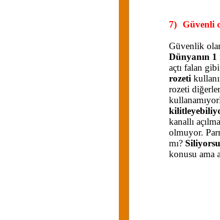
7)
Güvenli 
Güvenlik olar
Dünyanın 1 
açtı falan gi
rozeti
kullanı
rozeti diğerl
kullanamıyorl
kilitleyebili
kanallı açılma
olmuyor. Parm
mı?
Siliyor
konusu ama a