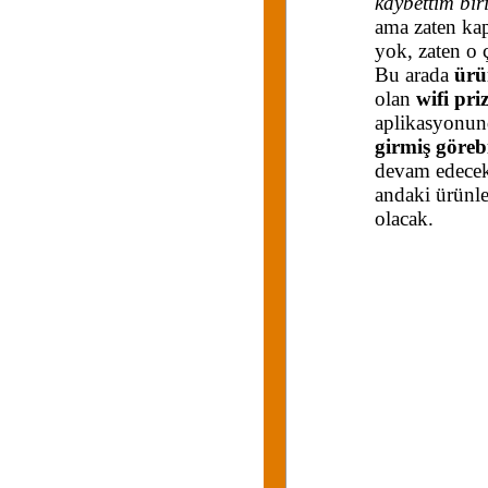
kaybettim bi
ama zaten kap
yok, zaten o ç
Bu arada
ürü
olan
wifi priz
aplikasyonu
girmiş görebi
devam edecek.
andaki ürünle
olacak.