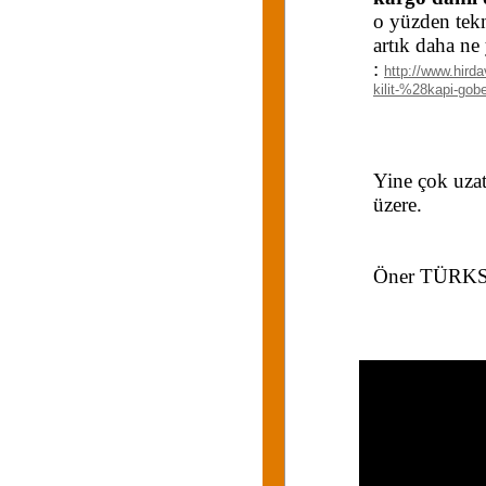
o yüzden tek
artık daha n
:
http://www.hirda
kilit-%28kapi-gob
Yine çok uzat
üzere.
Öner TÜRK