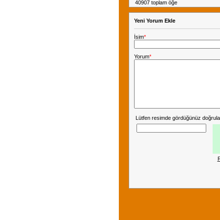
40907 toplam öğe
Yeni Yorum Ekle
İsim
*
Yorum
*
Lütfen resimde gördüğünüz doğrula
R