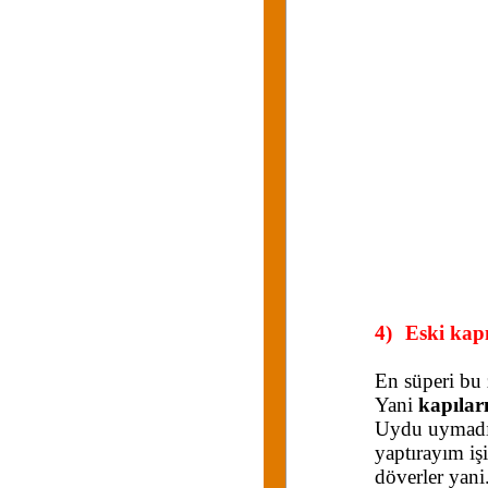
4)
Eski kapı
En süperi bu 
Yani
kapılar
Uydu uymadı,
yaptırayım iş
döverler yani