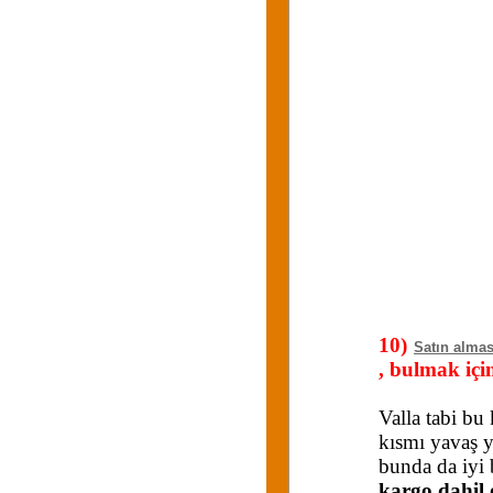
10)
Satın almas
, bulmak iç
Valla tabi bu
kısmı yavaş y
bunda da iyi 
kargo dahil o