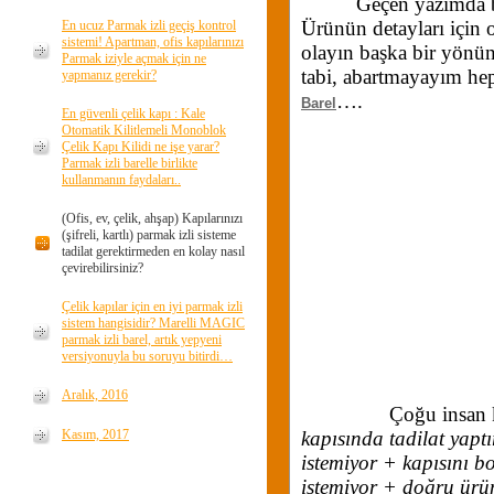
Geçen yazımda bahse
Ürünün detayları için 
En ucuz Parmak izli geçiş kontrol
sistemi! Apartman, ofis kapılarınızı
olayın başka bir yönü
Parmak iziyle açmak için ne
tabi, abartmayayım he
yapmanız gerekir?
….
Barel
En güvenli çelik kapı : Kale
Otomatik Kilitlemeli Monoblok
Çelik Kapı Kilidi ne işe yarar?
Parmak izli barelle birlikte
kullanmanın faydaları..
(Ofis, ev, çelik, ahşap) Kapılarınızı
(şifreli, kartlı) parmak izli sisteme
tadilat gerektirmeden en kolay nasıl
çevirebilirsiniz?
Çelik kapılar için en iyi parmak izli
sistem hangisidir? Marelli MAGIC
parmak izli barel, artık yepyeni
versiyonuyla bu soruyu bitirdi…
Aralık, 2016
Çoğu insan kapısın
Kasım, 2017
kapısında tadilat yap
istemiyor + kapısını bo
istemiyor + doğru ür