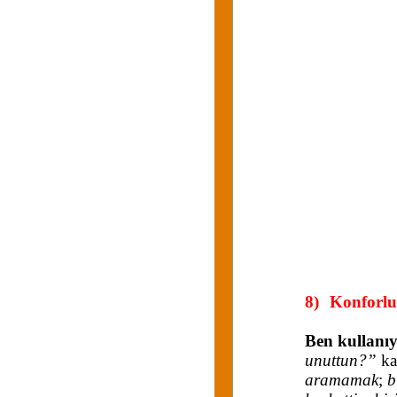
8)
Konforlu 
Ben kullanı
unuttun?”
ka
aramamak
;
b