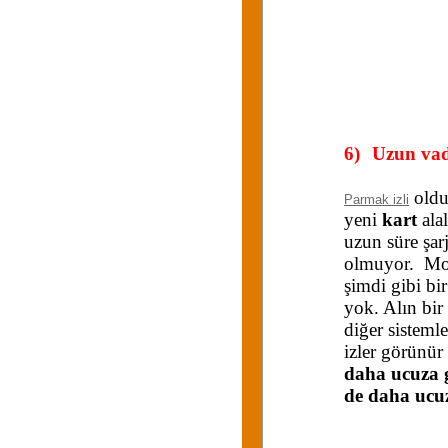
6)
Uzun vad
olduğ
Parmak izli
yeni
kart
ala
uzun süre şarj
olmuyor. Moto
şimdi gibi bi
yok. Alın bir
diğer sisteml
izler görünür
daha ucuza g
de daha ucu