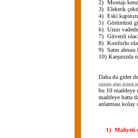
2)
Montajı kend
3)
Elektrik çek
4)
Eski kapınız
5)
Görüntüsü gü
6)
Uzun vadede 
7)
Güvenli olac
8)
Konforlu olac
9)
Satın alması
10)
Karşınızda m
Daha da gider de
çözüm olan ürünü s
bu 10 maddeye 
maddeye hatta da
anlatması kolay 
1)
Maliyeti 