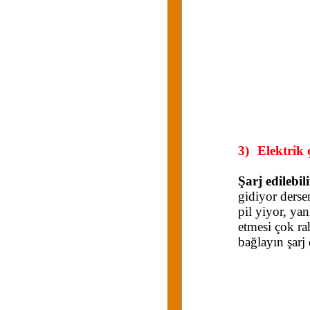
3)
Elektrik 
Şarj edilebili
gidiyor derse
pil yiyor, ya
etmesi çok ra
bağlayın şarj 