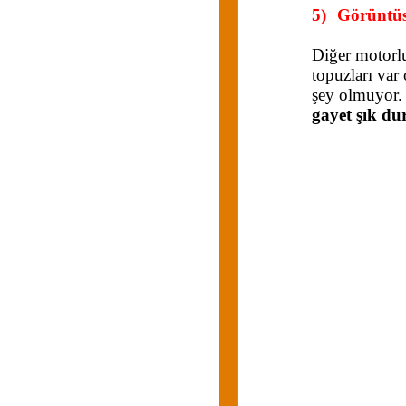
5)
Görüntüs
Diğer motorlu
topuzları var
şey olmuyor.
gayet şık du