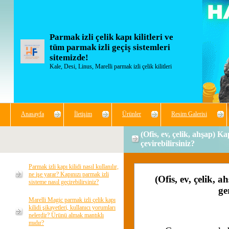
Parmak izli çelik kapı kilitleri ve
tüm parmak izli geçiş sistemleri
sitemizde!
Kale, Desi, Linus, Marelli parmak izli çelik kilitleri
Anasayfa
İletişim
Ürünler
Resim Galerisi
(Ofis, ev, çelik, ahşap) Ka
çevirebilirsiniz?
Parmak izli kapı kilidi nasıl kullanılır,
ne işe yarar? Kapınızı parmak izli
(Ofis, ev, çelik, a
sisteme nasıl geçirebilirsiniz?
ge
Marelli Magic parmak izli çelik kapı
kilidi şikayetleri, kullanıcı yorumları
nelerdir? Ürünü almak mantıklı
mıdır?